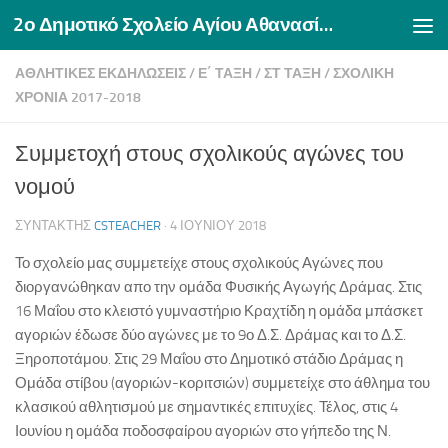
2ο Δημοτικό Σχολείο Αγίου Αθανασίου Δράμας
Skip to content
ΑΘΛΗΤΙΚΈΣ ΕΚΔΗΛΏΣΕΙΣ
/
Ε΄ ΤΆΞΗ
/
ΣΤ ΤΆΞΗ
/
ΣΧΟΛΙΚΉ
ΧΡΟΝΙΆ 2017-2018
Συμμετοχή στους σχολικούς αγώνες του
νομού
ΣΥΝΤΆΚΤΗΣ
CSTEACHER
·
4 ΙΟΥΝΊΟΥ 2018
Το σχολείο μας συμμετείχε στους σχολικούς Αγώνες που
διοργανώθηκαν απο την ομάδα Φυσικής Αγωγής Δράμας. Στις
16 Μαΐου στο κλειστό γυμναστήριο Κραχτίδη η ομάδα μπάσκετ
αγοριών έδωσε δύο αγώνες με το 9ο Δ.Σ. Δράμας και το Δ.Σ.
Ξηροποτάμου. Στις 29 Μαΐου στο Δημοτικό στάδιο Δράμας η
Ομάδα στίβου (αγοριών-κοριτσιών) συμμετείχε στο άθλημα του
κλασικού αθλητισμού με σημαντικές επιτυχίες. Τέλος, στις 4
Ιουνίου η ομάδα ποδοσφαίρου αγοριών στο γήπεδο της Ν.