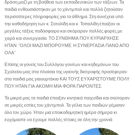
δράση μαζί με τη βοήθεια των εκπαιδευτικών των τάξεων. Τα
παιδιά ενθουσιάστηκαν με το χάντμπολ και πολλά ζητούσαν
περισσότερες πληροφορίες για το άθλημα. Στη συνέχεια υπό
την καθοδήγηση των κ. Σοτολίδη και κ. Τοπαλίδη έπαιξαν οι
μεγάλες τάξεις ποδόσφαιρο και σκόραραν πολλές φορές με
χαρά και συνεργασία. ΤΟ ΣΥΝΘΗΜΑ ΠΟΥ ΚΥΡΙΑΡΧΗΣΕ
ΗΤΑΝ: “ΟΛΟΙ ΜΑΖΙ ΜΠΟΡΟΥΜΕ. Η ΣΥΝΕΡΓΑΣΙΑ ΠΑΝΩ ΑΠΟ
ΟΛΑ”.
Επίσης οι γονείς του Συλλόγου γονέων και κηδεμόνων του
Σχολείου μας στα πλαίσια της υγιεινής διατροφής προσέφεραν
στα παιδιά μας γιαουρτάκια ΚΑΙ ΤΟΥΣ ΕΥΧΑΡΙΣΤΟΥΜΕ ΠΟΛΥ
ΠΟΥ ΗΤΑΝ ΓΙΑ ΑΚΟΜΗ ΜΙΑ ΦΟΡΑ ΠΑΡΟΝΤΕΣ.
Τα μικρά μας τα παιδιά έπαιξαν κινητικά παιχνίδια και σούταραν
σε μικρές εστίες του χάντμπολ. Τα γέλια των παιδιών γέμισαν
όλο τον χώρο. Ήταν μια εποικοδομητική ημέρα σήμερα κι
ευχόμαστε να έχουμε πολλές τέτοιες σε όλη την χρονιά.