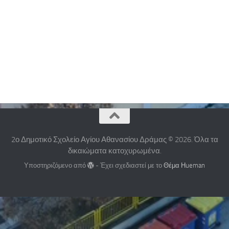
2ο Δημοτικό Σχολείο Αγίου Αθανασίου Δράμας © 2026. Όλα τα
δικαιώματα κατοχυρωμένα.
Υποστηριζόμενο από
- Έχει σχεδιαστεί με το
Θέμα Ηueman