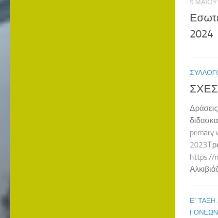
9 ΜΑΪ́Ο
Εσωτε
2024
ΣΎΛΛΟΓ
ΣΧΕΣ
Δράσεις
διδασκα
primary
2023Τρό
https:/
Αλκιβιά
Ε΄ ΤΆΞΗ
ΓΟΝΈΩΝ