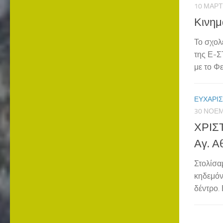
10 ΜΑΡΤ
Κινημ
Το σχολ
της Ε-Σ
με το Φε
ΕΥΧΑΡΙΣ
30 ΝΟΕΜ
ΧΡΙΣ
Αγ. Α
Στολίσα
κηδεμόν
δέντρο.