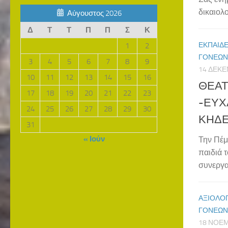
δικαιολ
Αύγουστος 2026
Δ
Τ
Τ
Π
Π
Σ
Κ
ΕΚΠΑΙΔΕ
1
2
ΓΟΝΈΩΝ
3
4
5
6
7
8
9
14 ΔΕΚΕ
10
11
12
13
14
15
16
ΘΕΑΤ
17
18
19
20
21
22
23
-ΕΥΧ
24
25
26
27
28
29
30
ΚΗΔΕ
31
« Ιούν
Την Πέμ
παιδιά 
συνεργα
ΑΞΙΟΛΟ
ΓΟΝΈΩΝ
18 ΝΟΕΜ