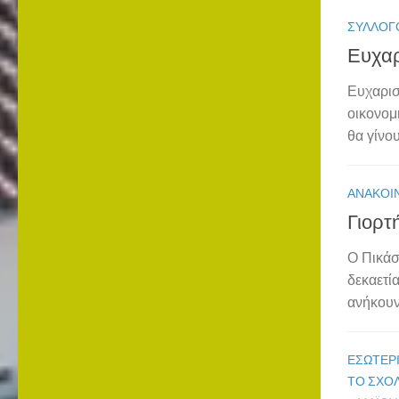
ΣΎΛΛΟΓ
Ευχαρ
Ευχαρισ
οικονομ
θα γίνου
ΑΝΑΚΟΙ
Γιορτ
Ο Πικάσ
δεκαετί
ανήκουν
ΕΣΩΤΕΡΙ
ΤΟ ΣΧΟ