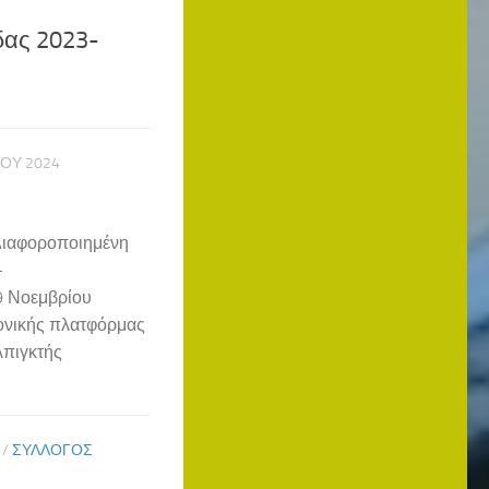
δας 2023-
ΊΟΥ 2024
Διαφοροποιημένη
-
29 Νοεμβρίου
ονικής πλατφόρμας
λπιγκτής
/
ΣΎΛΛΟΓΟΣ