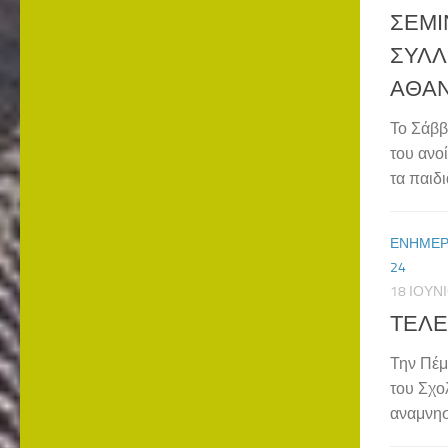
ΣΕΜΙ
ΣΥΛΛ
ΑΘΑΝ
Το Σάββ
του ανο
τα παιδ
ΕΝΗΜΕ
24
18 ΙΟΥΝ
ΤΕΛΕ
Την Πέμ
του Σχο
αναμνησ