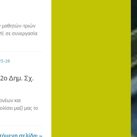
ων μαθητών-τριών
ME σε συνεργασία
25-26
 Δημ. Σχ.
γονέων και
λίσει μαζί μας το
όμενη σελίδα: »