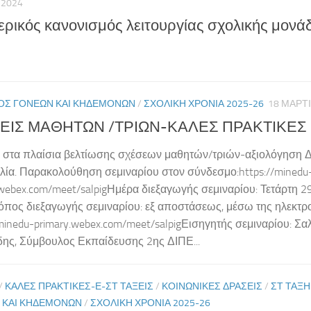
Υ 2024
ρικός κανονισμός λειτουργίας σχολικής μονά
ΟΣ ΓΟΝΈΩΝ ΚΑΙ ΚΗΔΕΜΌΝΩΝ
/
ΣΧΟΛΙΚΉ ΧΡΟΝΙΆ 2025-26
18 ΜΑΡΤ
ΕΙΣ ΜΑΘΗΤΩΝ /ΤΡΙΩΝ-ΚΑΛΕΣ ΠΡΑΚΤΙΚΕΣ
 στα πλαίσια βελτίωσης σχέσεων μαθητών/τριών-αξιολόγηση 
λία. Παρακολούθηση σεμιναρίου στον σύνδεσμο:https://minedu
.webex.com/meet/salpigΗμέρα διεξαγωγής σεμιναρίου: Τετάρτη 
πος διεξαγωγής σεμιναρίου: εξ αποστάσεως, μέσω της ηλεκτρ
/minedu-primary.webex.com/meet/salpigΕισηγητής σεμιναρίου: Σα
δης, Σύμβουλος Εκπαίδευσης 2ης ΔΙΠΕ...
/
ΚΑΛΕΣ ΠΡΑΚΤΙΚΕΣ-Ε-ΣΤ ΤΑΞΕΙΣ
/
ΚΟΙΝΩΝΙΚΈΣ ΔΡΆΣΕΙΣ
/
ΣΤ ΤΆΞΗ
 ΚΑΙ ΚΗΔΕΜΌΝΩΝ
/
ΣΧΟΛΙΚΉ ΧΡΟΝΙΆ 2025-26