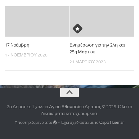
17 Noέμβρη
Ενημέρωση για την 24η και
25η Μαρτίου
17 ΝΟΕΜΒΡΊΟΥ 2020
21 ΜΑΡΤΊΟΥ 2023
2ο Δημοτικό Σχολείο Αγίου Αθανασίου Δράμας © 2026. Όλα τα
δικαιώματα κατοχυρωμένα.
Υποστηριζόμενο από
- Έχει σχεδιαστεί με το
Θέμα Ηueman