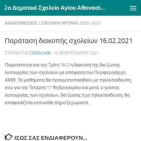
2ο Δημοτικό Σχολείο Αγίου Αθανασίου Δράμας
Skip to content
ΑΝΑΚΟΙΝΏΣΕΙΣ
/
ΣΧΟΛΙΚΉ ΧΡΟΝΙΆ 2020-2021
Παράταση διακοπής σχολείων 16.02.2021
ΣΥΝΤΆΚΤΗΣ
CSTEACHER
·
15 ΦΕΒΡΟΥΑΡΊΟΥ 2021
Παρατείνεται και την Τρίτη 16/2 η διακοπή της δια ζώσης
λειτουργίας των σχολείων με απόφαση του Περιφερειάρχη
ΑΜΘ. Τα μαθήματα θα πραγματοποιηθούν με τηλεκπαίδευση,
ενώ για την Τετάρτη 17 Φεβρουαρίου και μετά, ο τρόπος
λειτουργίας των σχολείων, διά ζώσης ή με τηλεκπαίδευση, θα
αποφασίζεται από κάθε Δήμο ξεχωριστά.
ΊΣΩΣ ΣΑΣ ΕΝΔΙΑΦΈΡΟΥΝ…