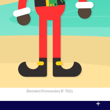
Βασιλική Κιτσουκάκη Β’ Τάξη.