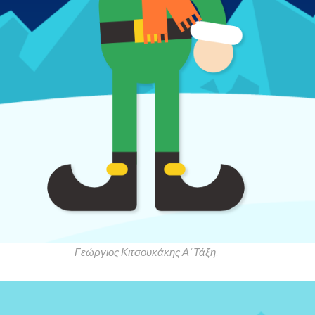
Γεώργιος Κιτσουκάκης Α’ Τάξη.