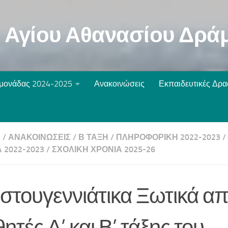
ο Αγίου Αθανασίου Δρά
 μονάδας 2024-2025
Ανακοινώσεις
Εκπαιδευτικές Δρα
Η
/
ΑΝΑΚΟΙΝΏΣΕΙΣ
/
Β ΤΆΞΗ
/
ΠΛΗΡΟΦΟΡΙΚΉ 2022-2023
/
 2022-2023
/
ΣΧΟΛΙΚΉ ΧΡΟΝΙΆ 2025-26
στουγεννιάτικα Ξωτικά απ
ητές Α’ και Β’ τάξης του