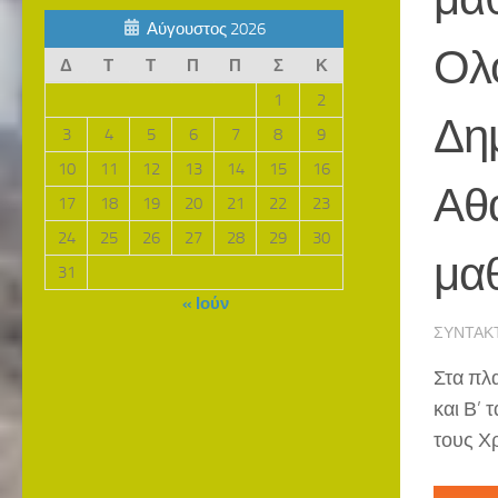
Αύγουστος 2026
Ολ
Δ
Τ
Τ
Π
Π
Σ
Κ
1
2
Δημ
3
4
5
6
7
8
9
10
11
12
13
14
15
16
Αθα
17
18
19
20
21
22
23
24
25
26
27
28
29
30
μα
31
« Ιούν
ΣΥΝΤΆΚ
Στα πλ
και Β’
τους Χρ