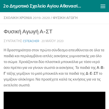
2ο Δημοτικό Σχολείο Αγίου Αθανασίου Δράμας
Skip to content
ΣΧΟΛΙΚΉ ΧΡΟΝΙΆ 2019-2020
/
ΦΥΣΙΚΉ ΑΓΩΓΉ
Φυσική Αγωγή Α-ΣΤ
ΣΥΝΤΆΚΤΗΣ
CSTEACHER
·
20 ΜΑΪ́ΟΥ 2020
Η δραστηριότητα στον πρώτο σύνδεσμο απευθύνεται σε όλα τα
παιδιά και περιλαμβάνει απλές ασκήσεις γυμναστικής για όλο
το σώμα. Χρειάζονται δύο πλαστικά μπουκάλια με τόσο νερό
όσο πρέπει για να γίνουν σωστά οι ασκήσεις. Τα παιδιά της
Α-Β-
Γ
τάξης γεμίζουν το μισό μπουκάλι και τα παιδιά της
Δ-Ε-ΣΤ
το
γεμίζουν ολόκληρο. Να προσέχετε καλά τις κινήσεις για να τις
εκτελείτε σωστά.