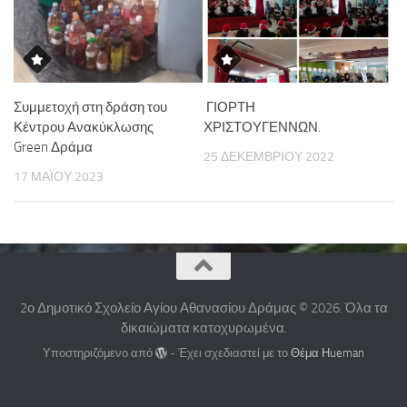
Συμμετοχή στη δράση του
ΓΙΟΡΤΗ
Κέντρου Ανακύκλωσης
ΧΡΙΣΤΟΥΓΕΝΝΩΝ.
Green Δράμα
25 ΔΕΚΕΜΒΡΊΟΥ 2022
17 ΜΑΪ́ΟΥ 2023
2ο Δημοτικό Σχολείο Αγίου Αθανασίου Δράμας © 2026. Όλα τα
δικαιώματα κατοχυρωμένα.
Υποστηριζόμενο από
- Έχει σχεδιαστεί με το
Θέμα Ηueman