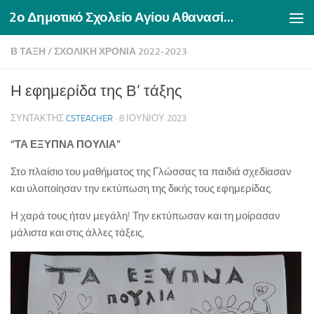
2ο Δημοτικό Σχολείο Αγίου Αθανασίου Δράμας
Skip to content
Β ΤΆΞΗ
/
ΣΧΟΛΙΚΉ ΧΡΟΝΙΆ 2022-2023
Η εφημερίδα της Β’ τάξης
ΣΥΝΤΆΚΤΗΣ
CSTEACHER
·
8 ΙΟΥΝΊΟΥ 2023
“ΤΑ ΕΞΥΠΝΑ ΠΟΥΛΙΑ”
Στο πλαίσιο του μαθήματος της Γλώσσας τα παιδιά σχεδίασαν
και υλοποίησαν την εκτύπωση της δικής τους εφημερίδας.
Η χαρά τους ήταν μεγάλη! Την εκτύπωσαν και τη μοίρασαν
μάλιστα και στις άλλες τάξεις,