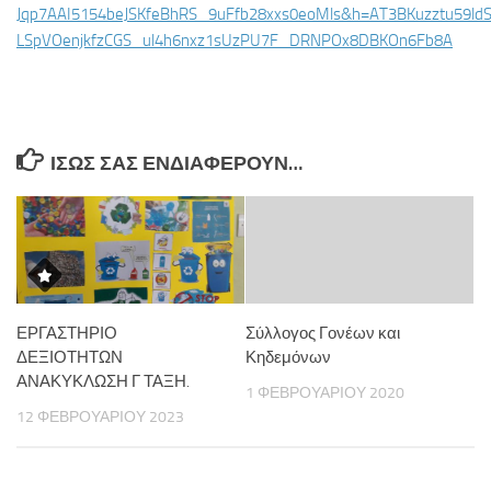
Jqp7AAI5154beJSKfeBhRS_9uFfb28xxs0eoMls&h=AT3BKuzztu59ld
LSpVOenjkfzCGS_ul4h6nxz1sUzPU7F_DRNPOx8DBKOn6Fb8A
ΊΣΩΣ ΣΑΣ ΕΝΔΙΑΦΈΡΟΥΝ…
ΕΡΓΑΣΤΗΡΙΟ
Σύλλογος Γονέων και
ΔΕΞΙΟΤΗΤΩΝ
Κηδεμόνων
ΑΝΑΚΥΚΛΩΣΗ Γ ΤΑΞΗ.
1 ΦΕΒΡΟΥΑΡΊΟΥ 2020
12 ΦΕΒΡΟΥΑΡΊΟΥ 2023