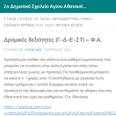
2ο Δημοτικό Σχολείο Αγίου Αθανασίου Δράμας
Skip to content
Γ ΤΆΞΗ
/
Δ ΤΆΞΗ
/
Ε΄ ΤΆΞΗ
/
ΕΚΠΑΙΔΕΥΤΙΚΌ ΥΛΙΚΌ
/
ΣΧΟΛΙΚΉ ΧΡΟΝΙΆ 2019-2020
/
ΦΥΣΙΚΉ ΑΓΩΓΉ
Δρομικές δεξιότητες (Γ-Δ-Ε-ΣΤ) – Φ.Α.
ΣΥΝΤΆΚΤΗΣ
CSTEACHER
·
3 ΑΠΡΙΛΊΟΥ 2020
Aγαπητά μου παιδιά, σας στέλνω ένα μάθημα γυμναστικής που
μπορείτε να το κάνετε στην αυλή ή μέσα στο σπίτι, όπου
υπάρχει λίγος χώρος, με προσοχή. Για προθέρμανση μπορείτε
να κάνετε 6-7 φορές από 10 αναπηδήσεις με σχοινάκι ή επι
τόπου τρέξιμο για 2 λεπτά. Εύχομαι να είστε καλά, να
προσέχετε την διατροφή σας και να θυμάστε τις οδηγίες που σας
έδινα κατά την ώρα του μαθήματος. Ο κ. Θανάσης
https://l.facebook.com/l.php?
u=http%3A%2F%2Fphotodentro.edu.gr%2Fv%2Fitem%2Fvideo%2F85